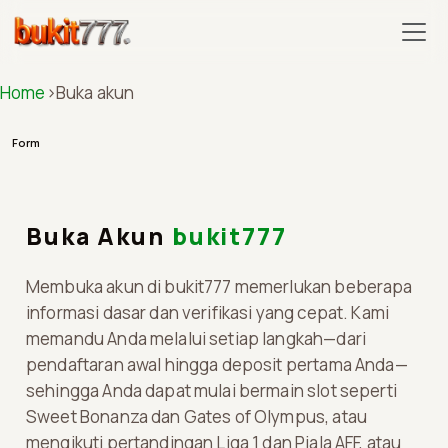
bukit777
Home
›
Buka akun
Form
Buka Akun
bukit777
Membuka akun di bukit777 memerlukan beberapa
informasi dasar dan verifikasi yang cepat. Kami
memandu Anda melalui setiap langkah—dari
pendaftaran awal hingga deposit pertama Anda—
sehingga Anda dapat mulai bermain slot seperti
Sweet Bonanza dan Gates of Olympus, atau
mengikuti pertandingan Liga 1 dan Piala AFF, atau