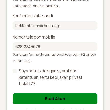
untuk keamanan maksimal.
Konfirmasi kata sandi
Nomor telepon mobile
Gunakan format internasional (contoh: 62 untuk
Indonesia).
Saya setuju dengan syarat dan
ketentuan serta kebijakan privasi
bukit777.
Buat Akun