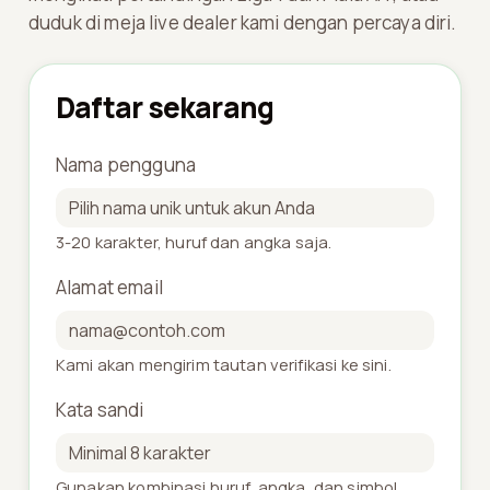
duduk di meja live dealer kami dengan percaya diri.
Daftar sekarang
Nama pengguna
3-20 karakter, huruf dan angka saja.
Alamat email
Kami akan mengirim tautan verifikasi ke sini.
Kata sandi
Gunakan kombinasi huruf, angka, dan simbol